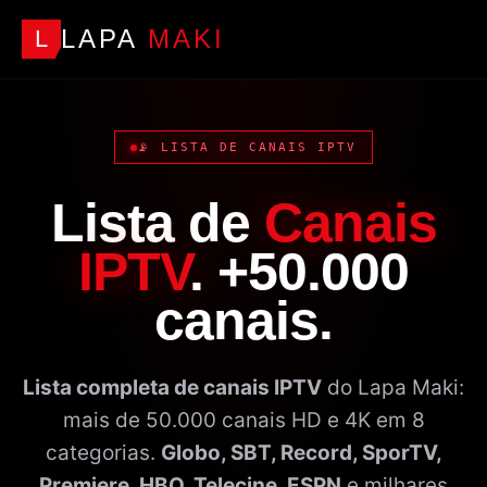
LAPA
MAKI
L
📡 LISTA DE CANAIS IPTV
Lista de
Canais
IPTV
. +50.000
canais.
Lista completa de canais IPTV
do Lapa Maki:
mais de 50.000 canais HD e 4K em 8
categorias.
Globo, SBT, Record, SporTV,
Premiere, HBO, Telecine, ESPN
e milhares