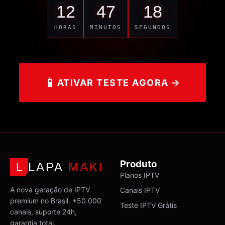
12
47
18
HORAS
MINUTOS
SEGUNDOS
📱
ATIVAR TESTE AGORA →
Produto
LAPA
MAKI
L
Planos IPTV
A nova geração de IPTV
Canais IPTV
premium no Brasil. +50.000
Teste IPTV Grátis
canais, suporte 24h,
garantia total.